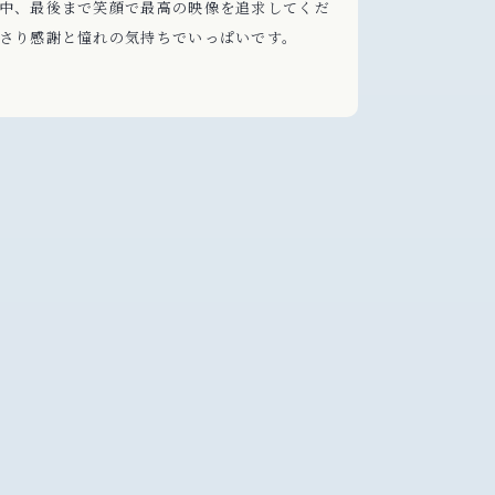
ンやメイク
中、最後まで笑顔で最高の映像を追求してくだ
た。打ち合
さり感謝と憧れの気持ちでいっぱいです。
い、自分た