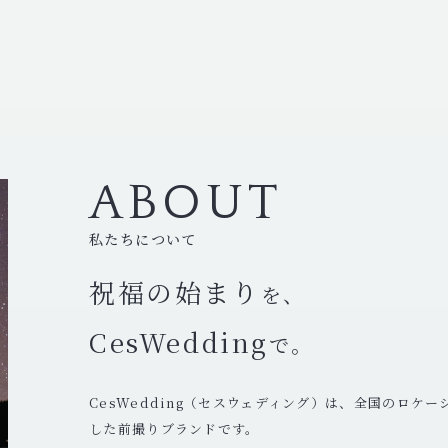
ABOUT
私たちについて
祝福の始まり
を、
CesWedding
で。
CesWedding（セスウェディング）は、全国のロケ
した前撮りブランドです。