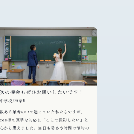
次の機会もぜひお願いしたいです！
知り合い
たいです
中学校/神奈川
代々木公園
数ある業者の中で迷っていた私たちですが、
cesさん
ces様の真摯な対応に「ここで撮影したい」と
す！写真や
心から思えました。当日も暑さや時間の制約の