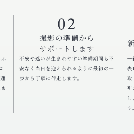
02
撮影の準備から
す
サポートします
あふ
不安や迷いが生まれやすい準備期間も不
一
ロ
安なく当日を迎えられるように最初の一
表
を通
歩から丁寧に伴走します。
取
しま
引
し
す